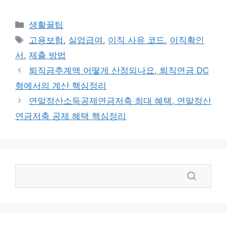
카
생활꿀팁
테
태
고용보험
,
실업급여
,
이직 사유 코드
,
이직확인
고
그
서
,
제출 방법
리
퇴직금추계액 어떻게 산정되나요, 퇴직연금 DC
형에서의 계산 핵심정리
연말정산소득공제연금저축 최대 혜택, 연말정산
연금저축 공제 혜택 핵심정리