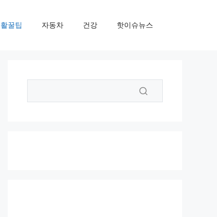
생활꿀팁
자동차
건강
핫이슈뉴스