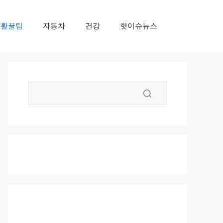
생활꿀팁
자동차
건강
핫이슈뉴스