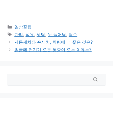
카
일상꿀팁
테
태
관리
,
섬유
,
세탁
,
옷 늘어남
,
탈수
고
그
자동세차와 손세차, 차량에 더 좋은 것은?
리
얼굴에 전기가 오듯 통증이 오는 이유는?