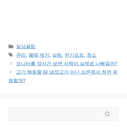
카
일상꿀팁
테
태
관리
,
물때 제거
,
살림
,
전기포트
,
청소
고
그
모니터를 장시간 보면 시력이 실제로 나빠질까?
리
고기 해동할 때 냉장고가 아닌 상온에서 하면 위
험할까?