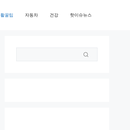
생활꿀팁
자동차
건강
핫이슈뉴스