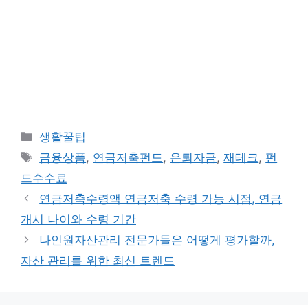
카
생활꿀팁
테
태
금융상품
,
연금저축펀드
,
은퇴자금
,
재테크
,
펀
고
그
드수수료
리
연금저축수령액 연금저축 수령 가능 시점, 연금
개시 나이와 수령 기간
나인원자산관리 전문가들은 어떻게 평가할까,
자산 관리를 위한 최신 트렌드