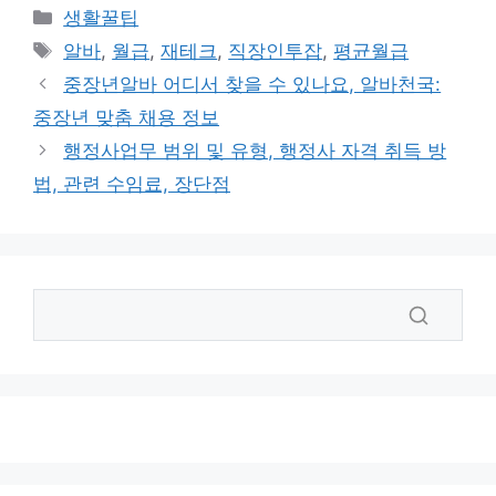
카
생활꿀팁
테
태
알바
,
월급
,
재테크
,
직장인투잡
,
평균월급
고
그
중장년알바 어디서 찾을 수 있나요, 알바천국:
리
중장년 맞춤 채용 정보
행정사업무 범위 및 유형, 행정사 자격 취득 방
법, 관련 수임료, 장단점