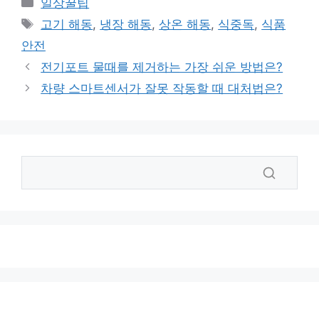
카
일상꿀팁
테
태
고기 해동
,
냉장 해동
,
상온 해동
,
식중독
,
식품
고
그
안전
리
전기포트 물때를 제거하는 가장 쉬운 방법은?
차량 스마트센서가 잘못 작동할 때 대처법은?