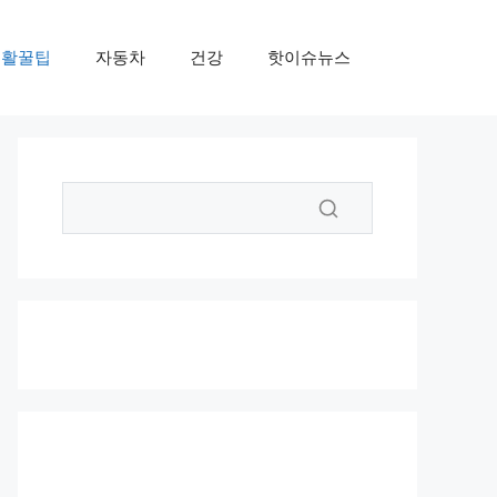
생활꿀팁
자동차
건강
핫이슈뉴스