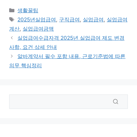
카
생활꿀팁
테
태
2025년실업급여
,
구직급여
,
실업급여
,
실업급여
고
그
계산
,
실업급여금액
리
실업급여수급자격 2025년 실업급여 제도 변경
사항, 요건 상세 안내
알바계약서 필수 포함 내용, 근로기준법에 따른
의무 핵심정리