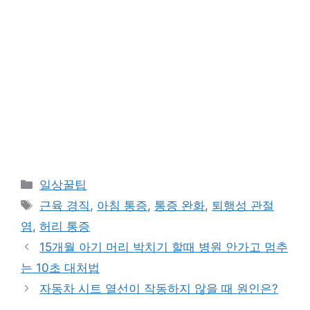
카
일상꿀팁
테
태
근육 경직
,
아침 통증
,
통증 완화
,
퇴행성 관절
고
그
염
,
허리 통증
리
15개월 아기 머리 박치기 할때 병원 안가고 멈추
는 10초 대처법
자동차 시트 열선이 작동하지 않을 때 원인은?