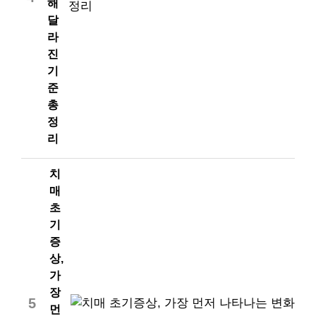
해
달
라
진
기
준
총
정
리
치
매
초
기
증
상,
가
장
5
먼