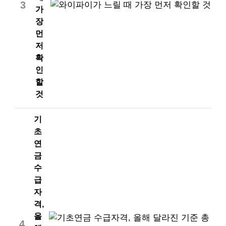
3
가
장
먼
저
확
인
할
것
기
초
연
금
수
급
자
격,
올
4