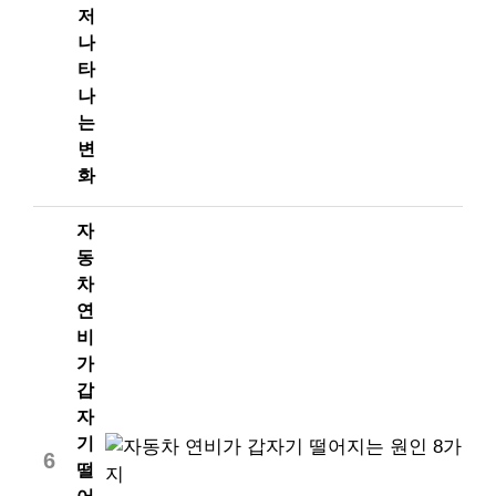
저
나
타
나
는
변
화
자
동
차
연
비
가
갑
자
기
6
떨