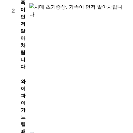
족
이
2
먼
저
알
아
차
립
니
다
와
이
파
이
가
느
릴
때