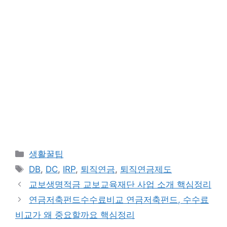
카
생활꿀팁
테
태
DB
,
DC
,
IRP
,
퇴직연금
,
퇴직연금제도
고
그
교보생명적금 교보교육재단 사업 소개 핵심정리
리
연금저축펀드수수료비교 연금저축펀드, 수수료
비교가 왜 중요할까요 핵심정리