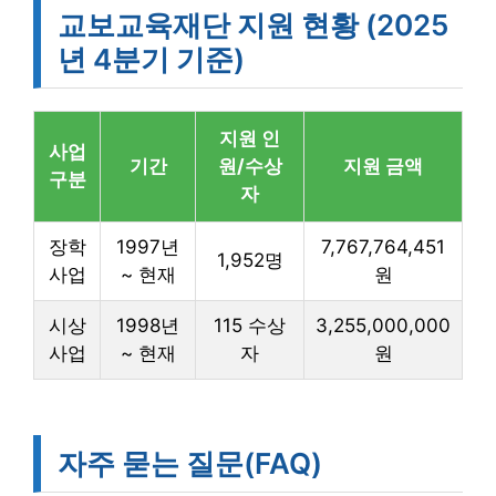
교보교육재단 지원 현황 (2025
년 4분기 기준)
지원 인
사업
기간
원/수상
지원 금액
구분
자
장학
1997년
7,767,764,451
1,952명
사업
~ 현재
원
시상
1998년
115 수상
3,255,000,000
사업
~ 현재
자
원
자주 묻는 질문(FAQ)