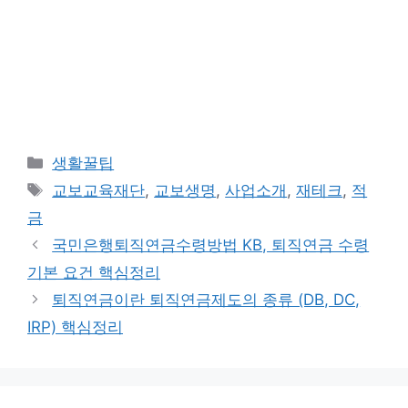
카
생활꿀팁
테
태
교보교육재단
,
교보생명
,
사업소개
,
재테크
,
적
고
그
금
리
국민은행퇴직연금수령방법 KB, 퇴직연금 수령
기본 요건 핵심정리
퇴직연금이란 퇴직연금제도의 종류 (DB, DC,
IRP) 핵심정리