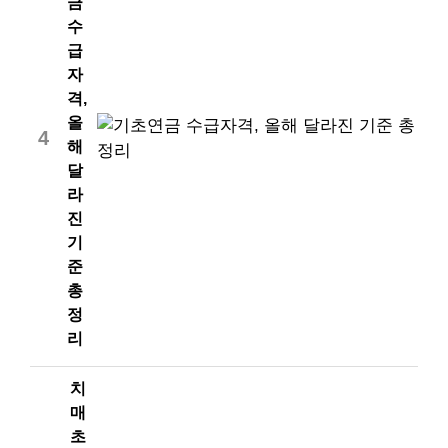
금
수
급
자
격,
올
4
해
달
라
진
기
준
총
정
리
치
매
초