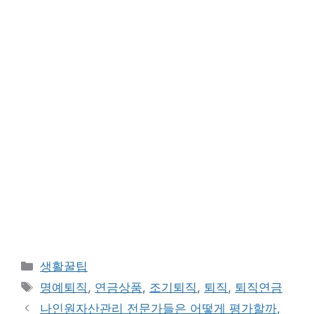
카
생활꿀팁
테
태
명예퇴직
,
연금상품
,
조기퇴직
,
퇴직
,
퇴직연금
고
그
나인원자산관리 전문가들은 어떻게 평가할까,