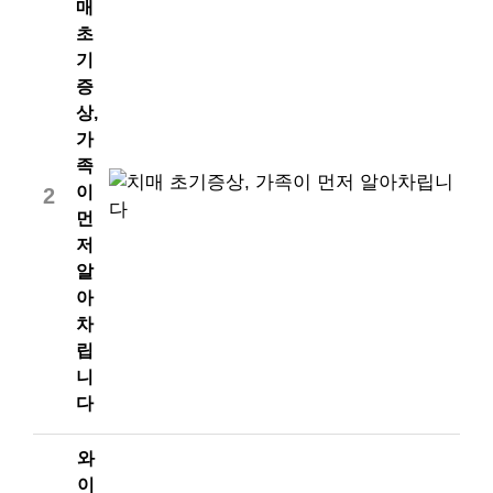
매
초
기
증
상,
가
족
이
2
먼
저
알
아
차
립
니
다
와
이