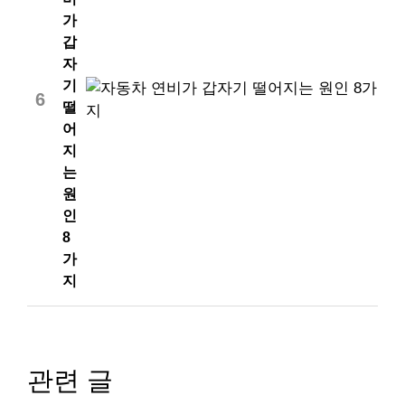
가
갑
자
기
6
떨
어
지
는
원
인
8
가
지
관련 글