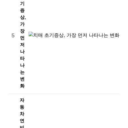
기
증
상,
가
장
5
먼
저
나
타
나
는
변
화
자
동
차
연
비