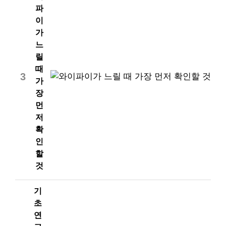
파
이
가
느
릴
때
3
가
장
먼
저
확
인
할
것
기
초
연