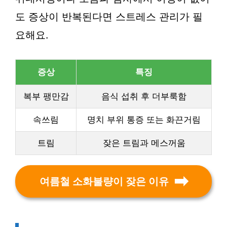
도 증상이 반복된다면 스트레스 관리가 필
요해요.
증상
특징
복부 팽만감
음식 섭취 후 더부룩함
속쓰림
명치 부위 통증 또는 화끈거림
트림
잦은 트림과 메스꺼움
여름철 소화불량이 잦은 이유