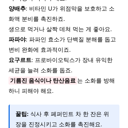
양배추
: 비타민 U가 위점막을 보호하고 소
화액 분비를 촉진하죠.
생으로 먹거나 살짝 데쳐 먹는 게 좋아요.
파파야
: 파파인 효소가 단백질 분해를 돕고
변비 완화에 효과적이죠.
요구르트
: 프로바이오틱스가 장내 유익한
세균을 늘려 소화를 돕죠.
기름진 음식이나 탄산음료
는 소화를 방해
하니 피해야 해요.
꿀팁:
식사 후 페퍼민트 차 한 잔은 위
장을 진정시키고 소화를 촉진해요.