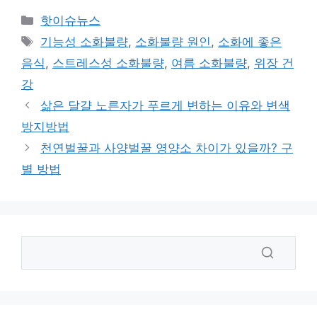
카
핫이슈뉴스
테
태
기능성 소화불량
,
소화불량 원인
,
소화에 좋은
고
그
음식
,
스트레스성 소화불량
,
여름 소화불량
,
위장 건
리
강
삶은 달걀 노른자가 푸르게 변하는 이유와 변색
방지방법
천연벌꿀과 사양벌꿀 영양소 차이가 있을까? 구
별 방법