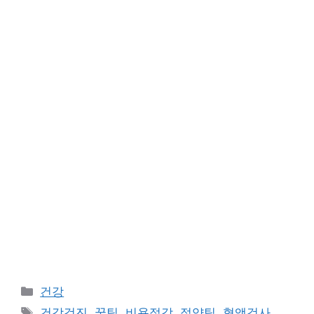
카
건강
테
태
건강검진
,
꿀팁
,
비용절감
,
절약팁
,
혈액검사