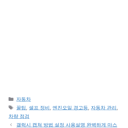
카
자동차
테
태
꿀팁
,
셀프 정비
,
엔진오일 경고등
,
자동차 관리
,
고
그
차량 점검
리
갤럭시 캡쳐 방법 설정 사용설명 완벽하게 마스