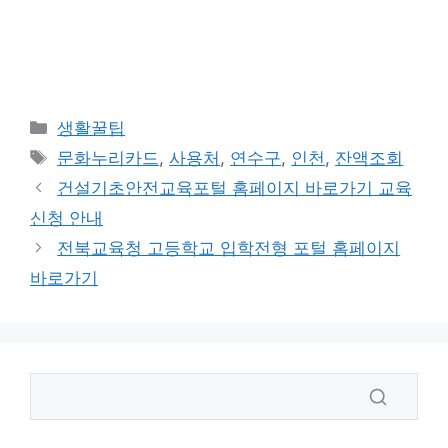
카
생활꿀팁
테
태
문화누리카드
,
사용처
,
연수구
,
인천
,
잔액조회
고
그
건설기초안전교육포털 홈페이지 바로가기 교육
리
신청 안내
전북교육청 고등학교 입학전형 포털 홈페이지
바로가기