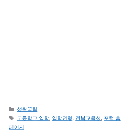
카
생활꿀팁
테
태
고등학교 입학
,
입학전형
,
전북교육청
,
포털 홈
고
그
페이지
리