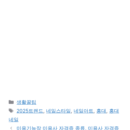
카
생활꿀팁
테
태
2025트렌드
,
네일스타일
,
네일아트
,
홍대
,
홍대
고
그
네일
리
미용기능장 미용사 자격증 종류, 미용사 자격증