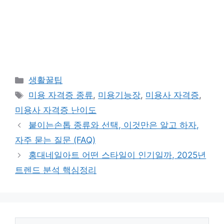
카
생활꿀팁
테
태
미용 자격증 종류
,
미용기능장
,
미용사 자격증
,
고
그
미용사 자격증 난이도
리
붙이는손톱 종류와 선택, 이것만은 알고 하자,
자주 묻는 질문 (FAQ)
홍대네일아트 어떤 스타일이 인기일까, 2025년
트렌드 분석 핵심정리