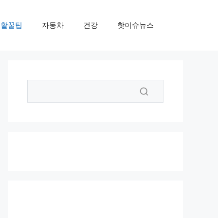
생활꿀팁
자동차
건강
핫이슈뉴스