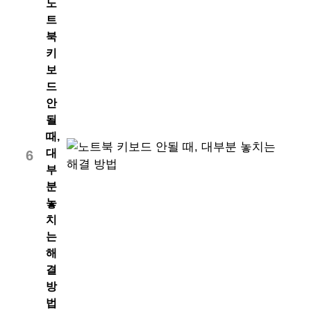
노
트
북
키
보
드
안
될
때,
대
6
부
분
놓
치
는
해
결
방
법