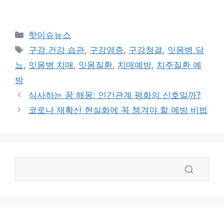
카
핫이슈뉴스
테
태
구강 건강 습관
,
구강염증
,
구강청결
,
잇몸병 당
고
그
뇨
,
잇몸병 치매
,
잇몸질환
,
치매예방
,
치주질환 예
리
방
식사하는 꿈 해몽: 인간관계 평화의 신호일까?
코로나 재확산 현실화에 꼭 챙겨야 할 예방 비법