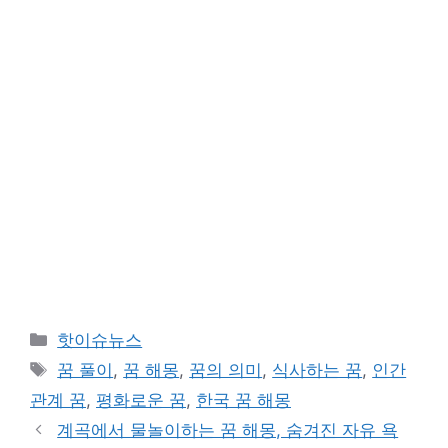
카
핫이슈뉴스
테
태
꿈 풀이
,
꿈 해몽
,
꿈의 의미
,
식사하는 꿈
,
인간
고
그
관계 꿈
,
평화로운 꿈
,
한국 꿈 해몽
리
계곡에서 물놀이하는 꿈 해몽, 숨겨진 자유 욕