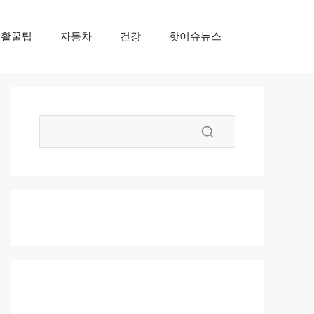
생활꿀팁
자동차
건강
핫이슈뉴스