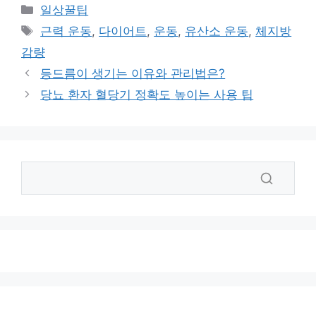
카
일상꿀팁
테
태
근력 운동
,
다이어트
,
운동
,
유산소 운동
,
체지방
고
그
감량
리
등드름이 생기는 이유와 관리법은?
당뇨 환자 혈당기 정확도 높이는 사용 팁