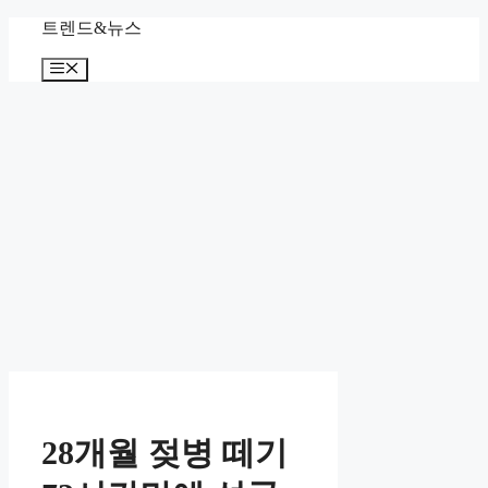
컨
트렌드&뉴스
텐
메
츠
뉴
로
건
너
뛰
기
28개월 젖병 떼기