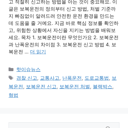
고 적절히 신고하는 방법을 아는 것이 중요해요. 이
글은 보복운전의 정의부터 신고 방법, 처벌 기준까
지 빠짐없이 알려드려 안전한 운전 환경을 만드는
데 도움을 줄 거예요. 지금 바로 핵심 정보를 확인하
고, 위험한 상황에서 자신을 지키는 방법을 배워보
세요. 목차 1. 보복운전이란 무엇인가요 2. 보복운전
과 난폭운전의 차이점 3. 보복운전 신고 방법 4. 보
복운전 …
더 읽기
카
핫이슈뉴스
테
태
경찰 신고
,
교통사고
,
난폭운전
,
도로교통법
,
보
고
그
복운전
,
보복운전 신고
,
보복운전 처벌
,
블랙박스
,
리
형법