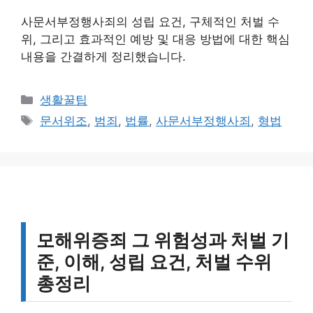
사문서부정행사죄의 성립 요건, 구체적인 처벌 수
위, 그리고 효과적인 예방 및 대응 방법에 대한 핵심
내용을 간결하게 정리했습니다.
카
생활꿀팁
테
태
문서위조
,
범죄
,
법률
,
사문서부정행사죄
,
형법
고
그
리
모해위증죄 그 위험성과 처벌 기
준, 이해, 성립 요건, 처벌 수위
총정리