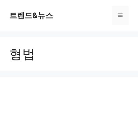
컨
텐
트렌드&뉴스
메
츠
로
뉴
건
너
형법
뛰
기