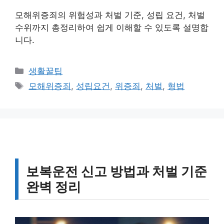
모해위증죄의 위험성과 처벌 기준, 성립 요건, 처벌
수위까지 총정리하여 쉽게 이해할 수 있도록 설명합
니다.
카
생활꿀팁
테
태
모해위증죄
,
성립요건
,
위증죄
,
처벌
,
형법
고
그
리
보복운전 신고 방법과 처벌 기준
완벽 정리