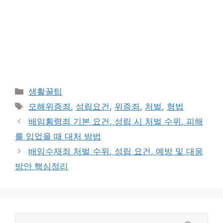
카
생활꿀팁
테
태
모해위증죄
,
성립요건
,
위증죄
,
처벌
,
형법
고
그
배임횡령죄 기본 요건, 성립 시 처벌 수위, 피해
리
를 입었을 때 대처 방법
배임수재죄 처벌 수위, 성립 요건, 예방 및 대응
방안 핵심정리