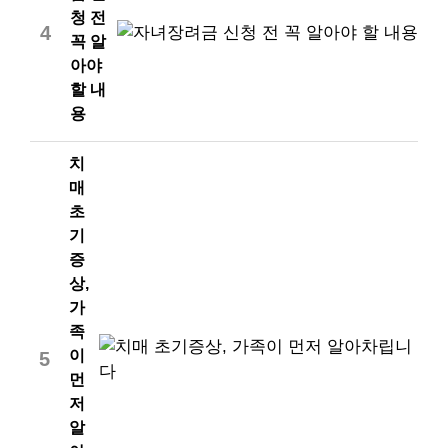
청 전
4
꼭 알
아야
할 내
용
치
매
초
기
증
상,
가
족
이
5
먼
저
알