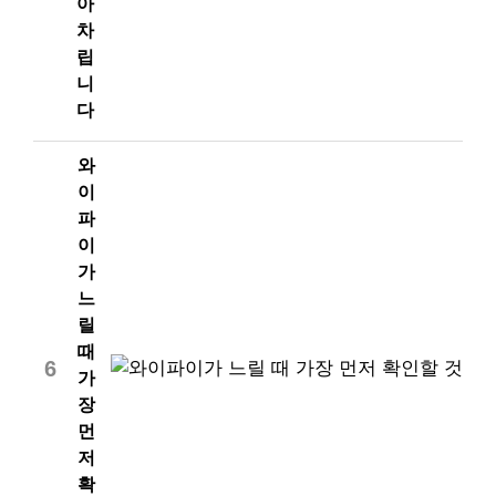
아
차
립
니
다
와
이
파
이
가
느
릴
때
6
가
장
먼
저
확