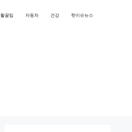
생활꿀팁
자동차
건강
핫이슈뉴스