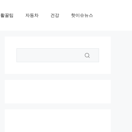
생활꿀팁
자동차
건강
핫이슈뉴스