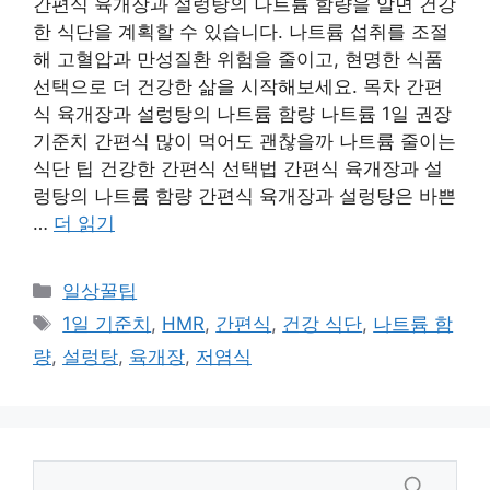
간편식 육개장과 설렁탕의 나트륨 함량을 알면 건강
한 식단을 계획할 수 있습니다. 나트륨 섭취를 조절
해 고혈압과 만성질환 위험을 줄이고, 현명한 식품
선택으로 더 건강한 삶을 시작해보세요. 목차 간편
식 육개장과 설렁탕의 나트륨 함량 나트륨 1일 권장
기준치 간편식 많이 먹어도 괜찮을까 나트륨 줄이는
식단 팁 건강한 간편식 선택법 간편식 육개장과 설
렁탕의 나트륨 함량 간편식 육개장과 설렁탕은 바쁜
…
더 읽기
카
일상꿀팁
테
태
1일 기준치
,
HMR
,
간편식
,
건강 식단
,
나트륨 함
고
그
량
,
설렁탕
,
육개장
,
저염식
리