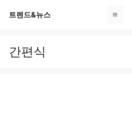
컨
텐
트렌드&뉴스
메
츠
로
뉴
건
너
간편식
뛰
기