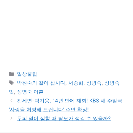
카
일상꿀팁
테
태
박원숙의 같이 삽시다
,
서송희
,
성병숙
,
성병숙
고
그
빚
,
성병숙 이혼
리
진세연-박기웅, 14년 만에 재회! KBS 새 주말극
‘사랑을 처방해 드립니다’ 주연 확정!
두피 열이 심할 때 탈모가 생길 수 있을까?