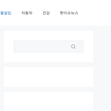
생활꿀팁
자동차
건강
핫이슈뉴스