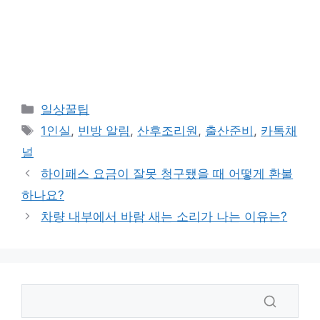
카
일상꿀팁
테
태
1인실
,
빈방 알림
,
산후조리원
,
출산준비
,
카톡채
고
그
널
리
하이패스 요금이 잘못 청구됐을 때 어떻게 환불
하나요?
차량 내부에서 바람 새는 소리가 나는 이유는?