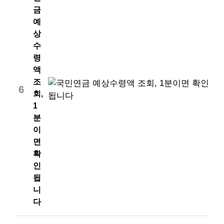
금
예
상
수
령
액
조
6
회,
1
분
이
면
확
인
됩
니
다