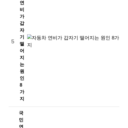
연
비
가
갑
자
기
5
떨
어
지
는
원
인
8
가
지
국
민
연