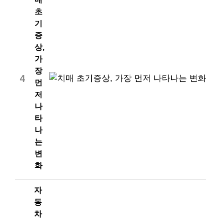
초
기
증
상,
가
장
4
먼
저
나
타
나
는
변
화
자
동
차