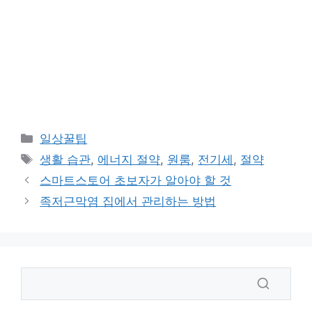
카
일상꿀팁
테
태
생활 습관
,
에너지 절약
,
원룸
,
전기세
,
절약
고
그
스마트스토어 초보자가 알아야 할 것
리
족저근막염 집에서 관리하는 방법