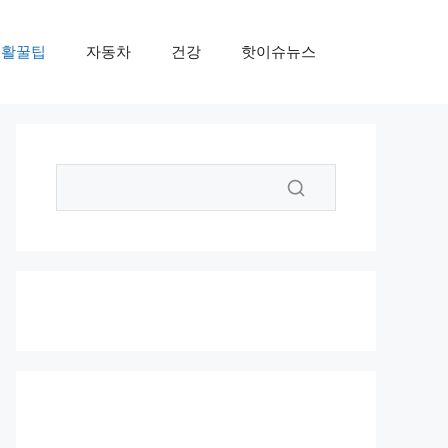
생활꿀팁
자동차
건강
핫이슈뉴스