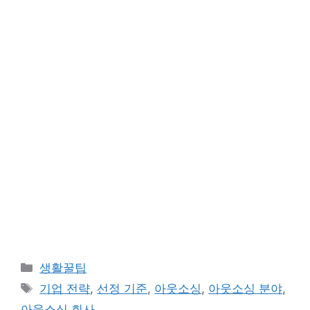
카
생활꿀팁
테
태
기업 전략
,
선정 기준
,
아웃소싱
,
아웃소싱 분야
,
고
그
아웃소싱 회사