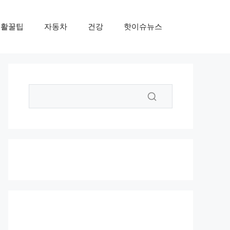
생활꿀팁
자동차
건강
핫이슈뉴스