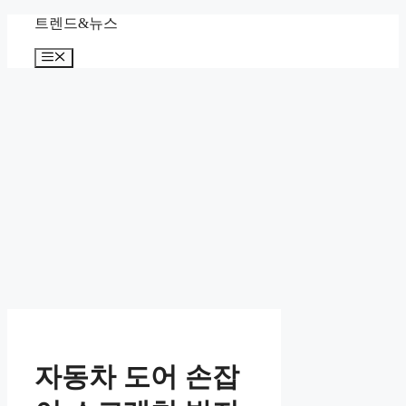
컨
트렌드&뉴스
텐
메
츠
뉴
로
건
너
뛰
기
자동차 도어 손잡