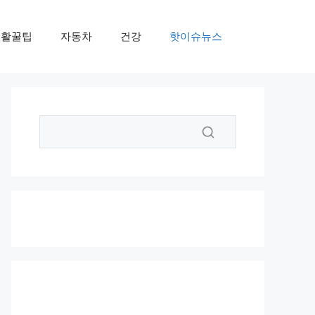
생활꿀팁
자동차
건강
핫이슈뉴스