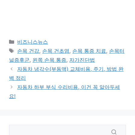
카
비즈니스뉴스
테
태
손목 건강
,
손목 건초염
,
손목 통증 치료
,
손목터
고
그
널증후군
,
왼쪽 손목 통증
,
자가진단법
리
자동차 냉각수(부동액) 교체비용, 주기, 방법 완
벽 정리
자동차 하부 부식 수리비용, 이건 꼭 알아두세
요!