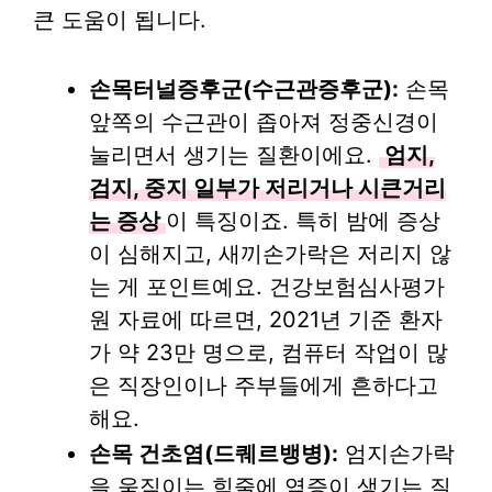
큰 도움이 됩니다.
손목터널증후군(수근관증후군):
손목
앞쪽의 수근관이 좁아져 정중신경이
눌리면서 생기는 질환이에요.
엄지,
검지, 중지 일부가 저리거나 시큰거리
는 증상
이 특징이죠. 특히 밤에 증상
이 심해지고, 새끼손가락은 저리지 않
는 게 포인트예요. 건강보험심사평가
원 자료에 따르면, 2021년 기준 환자
가 약 23만 명으로, 컴퓨터 작업이 많
은 직장인이나 주부들에게 흔하다고
해요.
손목 건초염(드퀘르뱅병):
엄지손가락
을 움직이는 힘줄에 염증이 생기는 질