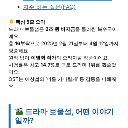
자주 하는 질문(FAQ)
핵심 5줄 요약
드라마 보물섬은
2조 원 비자금
을 둘러싼 복수극이
에요.
총
16부작
으로 2025년 2월 21일부터 4월 12일까지
방송돼요.
원작 없이
이명희 작가
의 오리지널 작품이에요.
시청률은 최고
14.7%
로 금토 드라마 1위를 휩쓸었
어요!
OST는 이창섭의 ‘너를 기다릴게’ 등 감동을 더해줘
요.
드라마 보물섬, 어떤 이야기
일까?