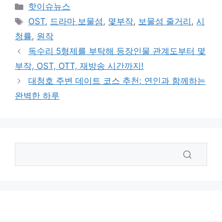
카
핫이슈뉴스
테
태
OST
,
드라마 보물섬
,
몇부작
,
보물섬 줄거리
,
시
고
그
청률
,
원작
리
독수리 5형제를 부탁해 등장인물 관계도부터 몇
부작, OST, OTT, 재방송 시간까지!
대청호 주변 데이트 코스 추천: 연인과 함께하는
완벽한 하루