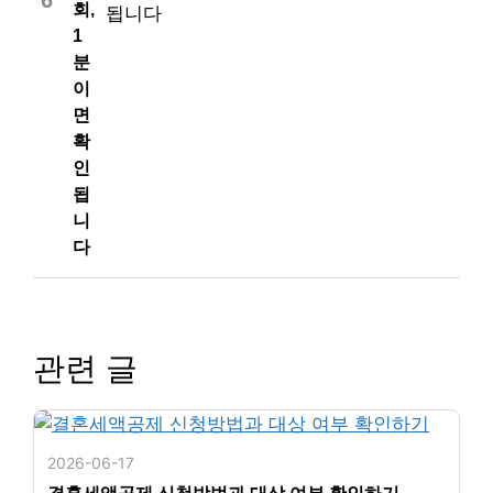
회,
1
분
이
면
확
인
됩
니
다
관련 글
2026-06-17