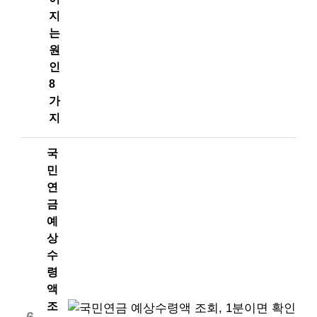
지
는
원
인
8
가
지
국
민
연
금
예
상
수
령
액
조
6