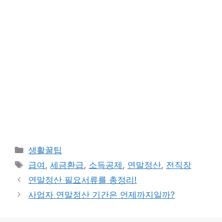
카
생활꿀팁
테
태
급여
,
세금환급
,
소득공제
,
연말정산
,
전직장
고
그
연말정산 필요서류를 총정리!
리
사업자 연말정산 기간은 언제까지일까?