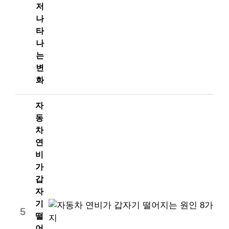
저
나
타
나
는
변
화
자
동
차
연
비
가
갑
자
기
5
떨
어