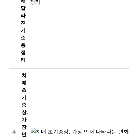
해
달
라
진
기
준
총
정
리
치
매
초
기
증
상,
가
장
4
먼