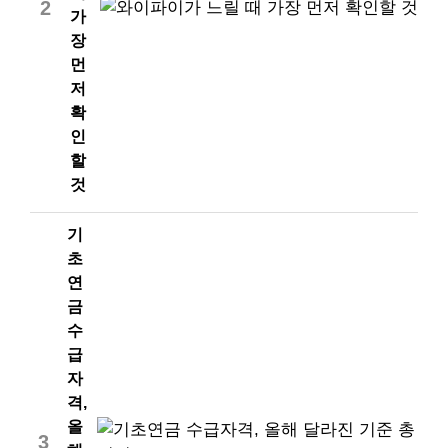
2
가
장
먼
저
확
인
할
것
기
초
연
금
수
급
자
격,
올
3