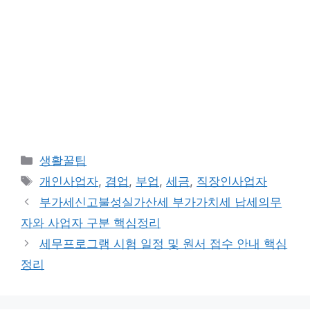
카
생활꿀팁
테
태
개인사업자
,
겸업
,
부업
,
세금
,
직장인사업자
고
그
부가세신고불성실가산세 부가가치세 납세의무
리
자와 사업자 구분 핵심정리
세무프로그램 시험 일정 및 원서 접수 안내 핵심
정리