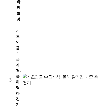
확
인
할
것
기
초
연
금
수
급
자
격,
올
3
해
달
라
진
기