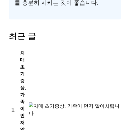
를 충분히 시키는 것이 좋습니다.
최근 글
치
매
초
기
증
상,
가
족
이
1
먼
저
알