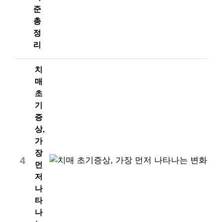
준
총
정
리
치
매
초
기
증
상,
가
장
4
먼
저
나
타
나