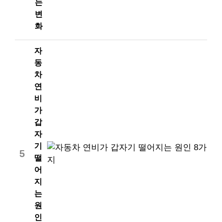
는
변
화
자
동
차
연
비
가
갑
자
기
5
떨
어
지
는
원
인