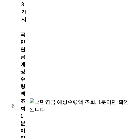
8
가
지
국
민
연
금
예
상
수
령
액
조
6
회,
1
분
이