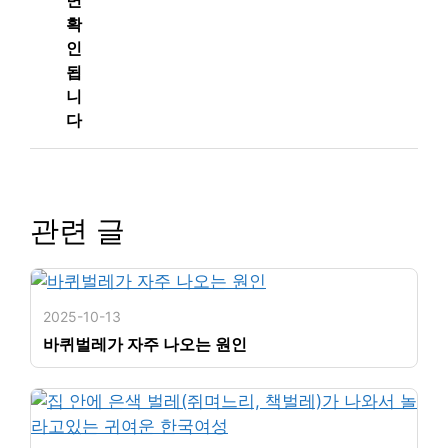
면
확
인
됩
니
다
관련 글
2025-10-13
바퀴벌레가 자주 나오는 원인