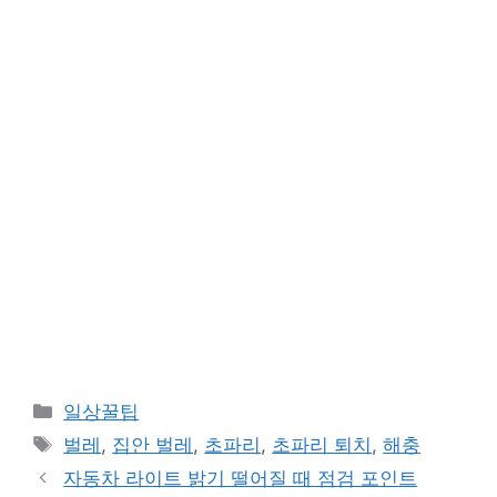
카
일상꿀팁
테
태
벌레
,
집안 벌레
,
초파리
,
초파리 퇴치
,
해충
고
그
자동차 라이트 밝기 떨어질 때 점검 포인트
리