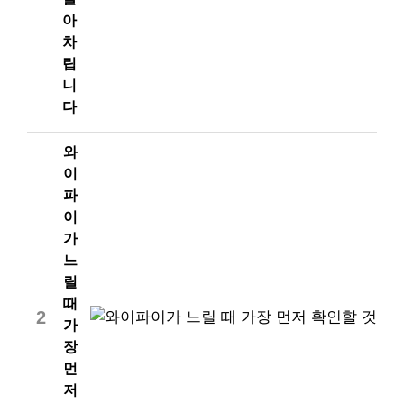
아
차
립
니
다
와
이
파
이
가
느
릴
때
2
가
장
먼
저