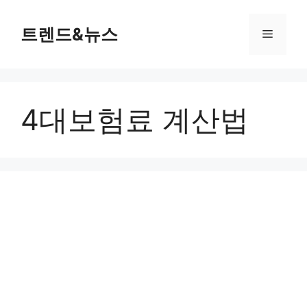
컨
텐
트렌드&뉴스
메
츠
로
뉴
건
너
4대보험료 계산법
뛰
기