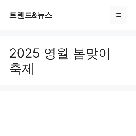
컨
텐
트렌드&뉴스
메
츠
로
뉴
건
너
2025 영월 봄맞이
뛰
기
축제