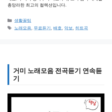
총망라한 최고의 컬렉션입니다.
카
생활꿀팁
테
태
노래모음
,
무료듣기
,
배호
,
악보
,
히트곡
고
그
리
거미 노래모음 전곡듣기 연속듣
기