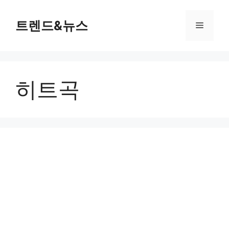
컨
텐
트렌드&뉴스
메
츠
로
뉴
건
너
히트곡
뛰
기