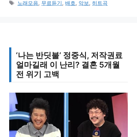
테
태
노래모음
,
무료듣기
,
배호
,
악보
,
히트곡
고
그
리
‘나는 반딧불’ 정중식, 저작권료
얼마길래 이 난리? 결혼 5개월
전 위기 고백