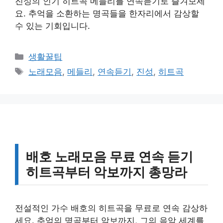
진성의 인기 히트곡 메들리를 연속듣기로 즐겨보세
요. 추억을 소환하는 명곡들을 한자리에서 감상할
수 있는 기회입니다.
카
생활꿀팁
테
태
노래모음
,
메들리
,
연속듣기
,
진성
,
히트곡
고
그
리
배호 노래모음 무료 연속 듣기
히트곡부터 악보까지 총망라
전설적인 가수 배호의 히트곡을 무료로 연속 감상하
세요. 추억의 명곡부터 악보까지, 그의 음악 세계를