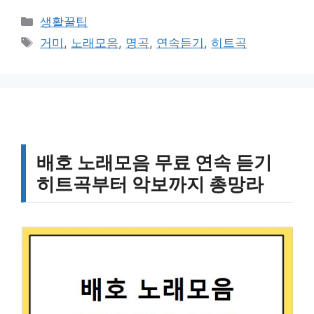
카
생활꿀팁
테
태
거미
,
노래모음
,
명곡
,
연속듣기
,
히트곡
고
그
리
배호 노래모음 무료 연속 듣기
히트곡부터 악보까지 총망라