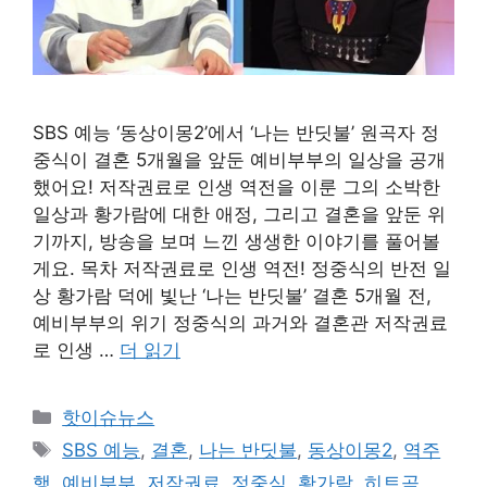
SBS 예능 ‘동상이몽2’에서 ‘나는 반딧불’ 원곡자 정
중식이 결혼 5개월을 앞둔 예비부부의 일상을 공개
했어요! 저작권료로 인생 역전을 이룬 그의 소박한
일상과 황가람에 대한 애정, 그리고 결혼을 앞둔 위
기까지, 방송을 보며 느낀 생생한 이야기를 풀어볼
게요. 목차 저작권료로 인생 역전! 정중식의 반전 일
상 황가람 덕에 빛난 ‘나는 반딧불’ 결혼 5개월 전,
예비부부의 위기 정중식의 과거와 결혼관 저작권료
로 인생 …
더 읽기
카
핫이슈뉴스
테
태
SBS 예능
,
결혼
,
나는 반딧불
,
동상이몽2
,
역주
고
그
행
,
예비부부
,
저작권료
,
정중식
,
황가람
,
히트곡