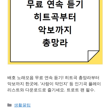
배호 노래모음 무료 연속 듣기! 히트곡 총망라부터
악보까지 한곳에. ‘사랑이 약인지’ 등 인기곡 플레이
리스트와 다운로드로 즐기세요. 트로트 팬 필수.
카
생활꿀팁